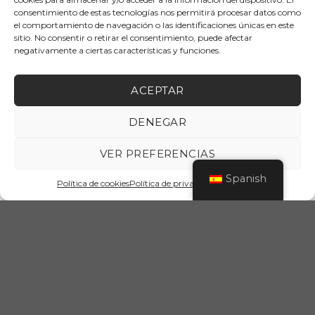
consentimiento de estas tecnologías nos permitirá procesar datos como
el comportamiento de navegación o las identificaciones únicas en este
sitio. No consentir o retirar el consentimiento, puede afectar
negativamente a ciertas características y funciones.
ACEPTAR
DENEGAR
VER PREFERENCIAS
Spanish
Política de cookies
Política de privacidad
Aviso legal