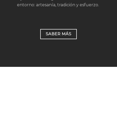
entorno: artesanía, tradición y esfuerzo.
SABER MÁS
Ctra. Selva de Oza Km7 · Valle de Hecho · Huesca
Teléfono 696 671 966 · Email: info@pirineosbier.es
Aviso legal
·
Política de privacidad
·
Declaración de
accesibilidad
·
Política de cookies (UE)